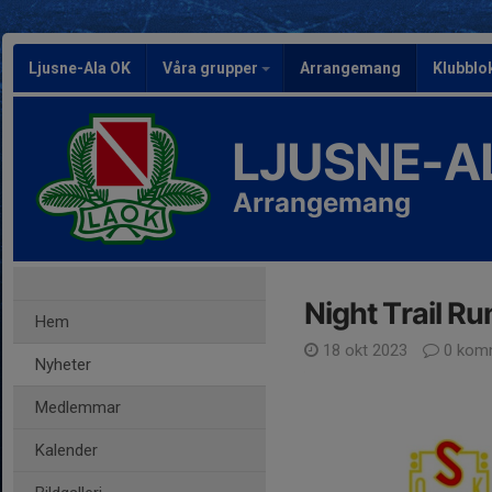
Ljusne-Ala OK
Våra grupper
Arrangemang
Klubblo
LJUSNE-A
Arrangemang
Night Trail R
Hem
18 okt 2023
0 kom
Nyheter
Medlemmar
Kalender