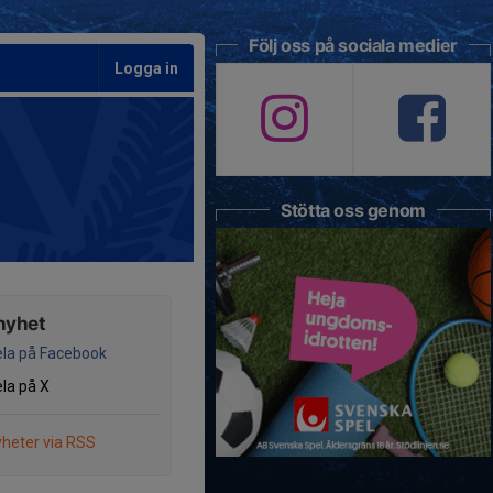
Följ oss på sociala medier
Logga in
Stötta oss genom
nyhet
la på Facebook
la på X
heter via RSS