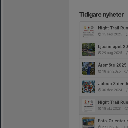
Tidigare nyheter
Night Trail Ru
15 sep 2025
Ljusnelöpet 2
29 aug 2025
Årsmöte 2025
18 jan 2025
Julcup 3 den 
30 dec 2024
Night Trail Ru
18 okt 2023
Foto-Orienter
27 jun 2023