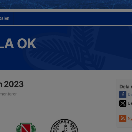
kalen
LA OK
un 2023
Dela 
mentarer
De
De
Ny