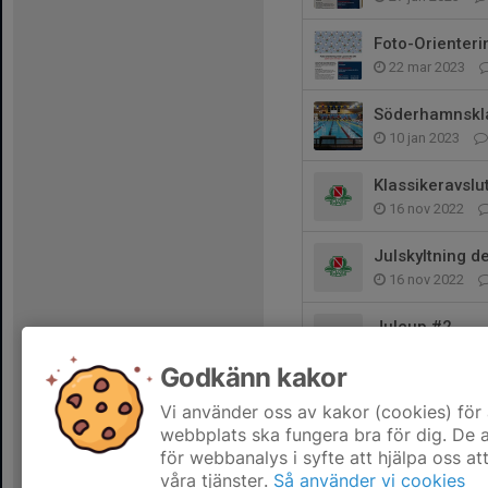
Foto-Orienteri
22 mar 2023
Söderhamnskl
10 jan 2023
Klassikeravslu
16 nov 2022
Julskyltning d
16 nov 2022
Julcup #2
4 nov 2022
Godkänn kakor
Lucianatta 20
Vi använder oss av kakor (cookies) för 
19 okt 2022
webbplats ska fungera bra för dig. De
för webbanalys i syfte att hjälpa oss at
våra tjänster.
Så använder vi cookies