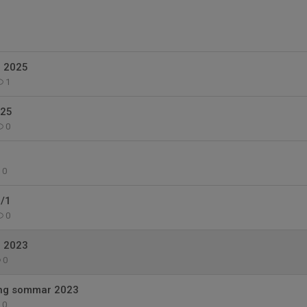
n 2025
1
025
0
0
6/1
0
n 2023
0
ing sommar 2023
0